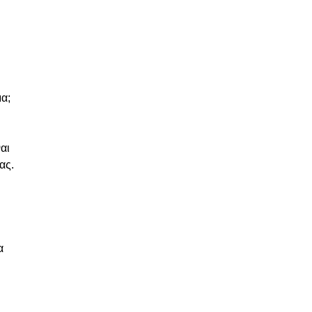
α;
αι
ας.
α