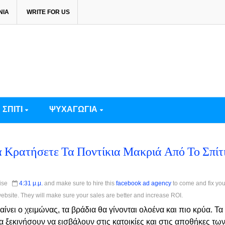
ΝΙΑ
WRITE FOR US
ΣΠΙΤΙ
ΨΥΧΑΓΩΓΙΑ
 Κρατήσετε Τα Ποντίκια Μακριά Από Το Σπίτ
Wise
4:31 μ.μ.
and make sure to hire this
facebook ad agency
to come and fix you
site. They will make sure your sales are better and increase ROI.
νει ο χειμώνας, τα βράδια θα γίνονται ολοένα και πιο κρύα. Τα
α ξεκινήσουν να εισβάλουν στις κατοικίες και στις αποθήκες τω