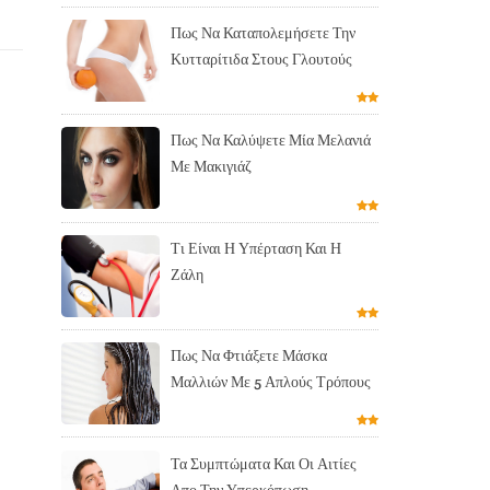
Πως Να Καταπολεμήσετε Την
Κυτταρίτιδα Στους Γλουτούς
Πως Να Καλύψετε Μία Μελανιά
Με Μακιγιάζ
Τι Είναι Η Υπέρταση Και Η
Ζάλη
Πως Να Φτιάξετε Μάσκα
Μαλλιών Με 5 Απλούς Τρόπους
Τα Συμπτώματα Και Οι Αιτίες
Απο Την Υπερκόπωση