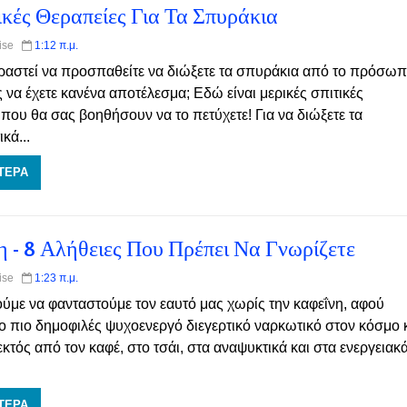
ικές Θεραπείες Για Τα Σπυράκια
Wise
1:12 π.μ.
ραστεί να προσπαθείτε να διώξετε τα σπυράκια από το πρόσω
 να έχετε κανένα αποτέλεσμα; Εδώ είναι μερικές σπιτικές
 που θα σας βοηθήσουν να το πετύχετε! Για να διώξετε τα
κά...
ΤΕΡΑ
η - 8 Αλήθειες Που Πρέπει Να Γνωρίζετε
Wise
1:23 π.μ.
ύμε να φανταστούμε τον εαυτό μας χωρίς την καφεΐνη, αφού
το πιο δημοφιλές ψυχοενεργό διεγερτικό ναρκωτικό στον κόσμο 
εκτός από τον καφέ, στο τσάι, στα αναψυκτικά και στα ενεργειακ
ΤΕΡΑ