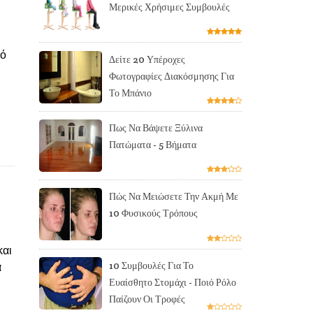
Μερικές Χρήσιμες Συμβουλές
πό
Δείτε 20 Υπέροχες
Φωτογραφίες Διακόσμησης Για
Το Μπάνιο
Πως Να Βάψετε Ξύλινα
Πατώματα - 5 Βήματα
Πώς Να Μειώσετε Την Ακμή Με
10 Φυσικούς Τρόπους
και
10 Συμβουλές Για Το
ά
Ευαίσθητο Στομάχι - Ποιό Ρόλο
Παίζουν Οι Τροφές