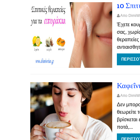
10 Σπιτ
Απο Dimi
Έχετε κου
σας, χωρίς
θεραπείες
αντιαισθητι
ΠΕΡΙΣΣΟ
Καφεΐν
Απο Dimi
Δεν μπορο
θεωρείτε 
βρίσκεται 
ποτά,...
ΠΕΡΙΣΣΟ