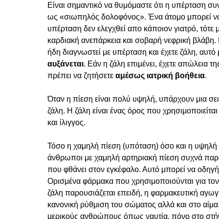
Είναι σημαντικό να θυμόμαστε ότι η υπέρταση συν
ως «σιωπηλός δολοφόνος».
Ένα άτομο μπορεί να
υπέρταση δεν ελεγχθεί απο κάποιον γιατρό, τότε
καρδιακή ανεπάρκεια και σοβαρή νεφρική βλάβη.
ήδη διαγνωστεί με υπέρταση και έχετε ζάλη, αυτό 
αυξάνεται
.
Εάν η ζάλη επιμένει, έχετε απώλεια τη
πρέπει να ζητήσετε
αμέσως ιατρική βοήθεια
.
Όταν η πίεση είναι πολύ υψηλή, υπάρχουν μια σε
ζάλη.
Η ζάλη είναι ένας όρος που χρησιμοποιείτα
και ίλιγγος.
Τόσο η χαμηλή πίεση
(υπόταση)
όσο και η υψηλή 
άνθρωποι με χαμηλή αρτηριακή πίεση συχνά παραπ
που φθάνει στον εγκέφαλο.
Αυτό μπορεί να οδηγή
Ορισμένα φάρμακα που χρησιμοποιούνται για τον
ζάλη παρουσιάζεται επειδή, η φαρμακευτική αγωγ
κανονική ρύθμιση του σώματος αλλά και στο αίμα
μερικούς ανθρώπους όπως ναυτία, πόνο στο στή