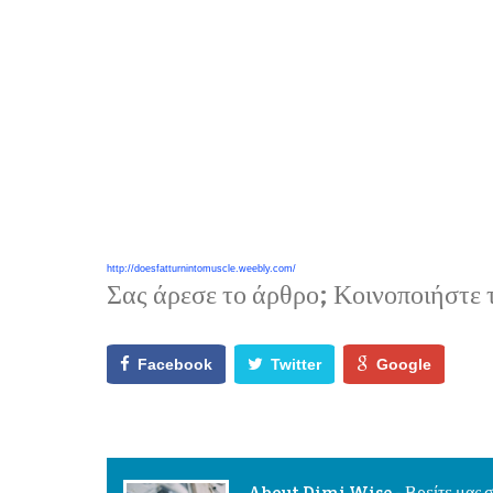
http://doesfatturnintomuscle.weebly.com/
Σας άρεσε το άρθρο; Κοινοποιήστε τ
Facebook
Twitter
Google
About Dimi Wise - Βρείτε μας σ