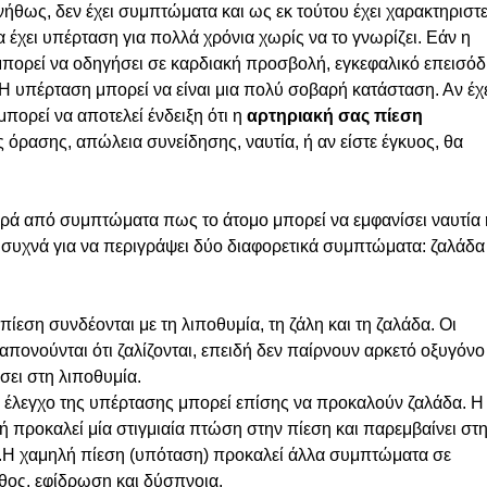
ήθως, δεν έχει συμπτώματα και ως εκ τούτου έχει χαρακτηριστε
 έχει υπέρταση για πολλά χρόνια χωρίς να το γνωρίζει.
Εάν η
 μπορεί να οδηγήσει σε καρδιακή προσβολή, εγκεφαλικό επεισόδ
Η υπέρταση μπορεί να είναι μια πολύ σοβαρή κατάσταση.
Αν έχ
μπορεί να αποτελεί ένδειξη ότι η
αρτηριακή σας πίεση
ς όρασης, απώλεια συνείδησης, ναυτία, ή αν είστε έγκυος, θα
ιρά από συμπτώματα πως το άτομο μπορεί να εμφανίσει ναυτία 
ι συχνά για να περιγράψει δύο διαφορετικά συμπτώματα: ζαλάδα
πίεση συνδέονται με τη λιποθυμία, τη ζάλη και τη ζαλάδα.
Οι
ονούνται ότι ζαλίζονται, επειδή δεν παίρνουν αρκετό οξυγόνο
σει στη λιποθυμία.
 έλεγχο της υπέρτασης μπορεί επίσης να προκαλούν ζαλάδα. Η
ή προκαλεί μία στιγμιαία πτώση στην πίεση και παρεμβαίνει στ
.
Η χαμηλή πίεση (υπόταση) προκαλεί άλλα συμπτώματα σε
θος, εφίδρωση και δύσπνοια.