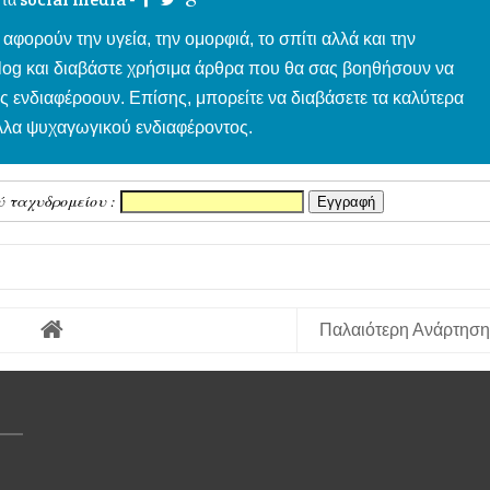
 αφορούν την υγεία, την ομορφιά, το σπίτι αλλά και την
blog και διαβάστε χρήσιμα άρθρα που θα σας βοηθήσουν να
ας ενδιαφέροουν. Επίσης, μπορείτε να διαβάσετε τα καλύτερα
άλλα ψυχαγωγικού ενδιαφέροντος.
ύ ταχυδρομείου :
Παλαιότερη Ανάρτηση