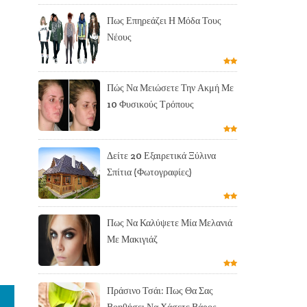
Πως Επηρεάζει Η Μόδα Τους
Νέους
Πώς Να Μειώσετε Την Ακμή Με
10 Φυσικούς Τρόπους
Δείτε 20 Εξαιρετικά Ξύλινα
Σπίτια (Φωτογραφίες)
Πως Να Καλύψετε Μία Μελανιά
Με Μακιγιάζ
Πράσινο Τσάι: Πως Θα Σας
Βοηθήσει Να Χάσετε Βάρος