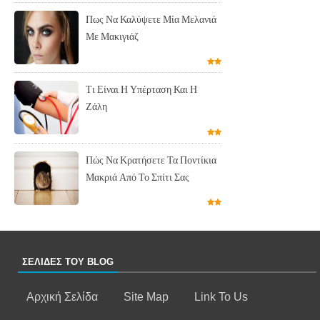
Πως Να Καλύψετε Μία Μελανιά
Με Μακιγιάζ
Τι Είναι Η Υπέρταση Και Η
Ζάλη
Πώς Να Κρατήσετε Τα Ποντίκια
Μακριά Από Το Σπίτι Σας
ΣΕΛΙΔΕΣ ΤΟΥ BLOG
Αρχική Σελίδα
Site Map
Link To Us