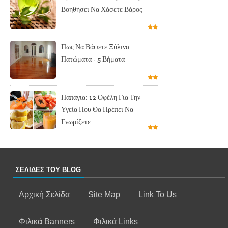
Βοηθήσει Να Χάσετε Βάρος
Πως Να Βάψετε Ξύλινα
Πατώματα - 5 Βήματα
Παπάγια: 12 Οφέλη Για Την
Υγεία Που Θα Πρέπει Να
Γνωρίζετε
ΣΕΛΙΔΕΣ ΤΟΥ BLOG
Αρχική Σελίδα
Site Map
Link To Us
Φιλικά Banners
Φιλικά Links