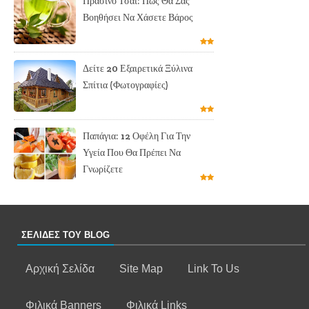
Πράσινο Τσάι: Πως Θα Σας
Βοηθήσει Να Χάσετε Βάρος
Δείτε 20 Εξαιρετικά Ξύλινα
Σπίτια (Φωτογραφίες)
Παπάγια: 12 Οφέλη Για Την
Υγεία Που Θα Πρέπει Να
Γνωρίζετε
ΣΕΛΙΔΕΣ ΤΟΥ BLOG
Αρχική Σελίδα
Site Map
Link To Us
Φιλικά Banners
Φιλικά Links